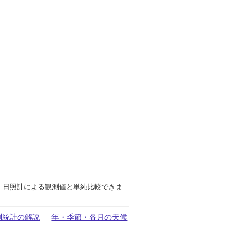
で、日照計による観測値と単純比較できま
測統計の解説
年・季節・各月の天候