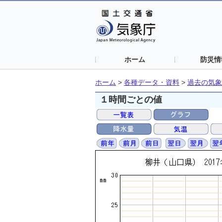
ホーム
防災情
ホーム
>
各種データ・資料
>
過去の気象
１時間ごとの値