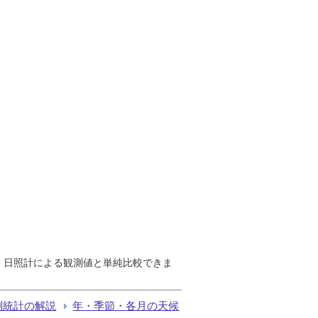
で、日照計による観測値と単純比較できま
測統計の解説
年・季節・各月の天候