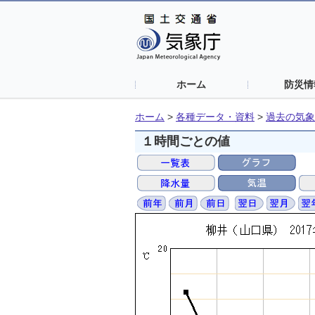
ホーム
防災情
ホーム
>
各種データ・資料
>
過去の気象
１時間ごとの値