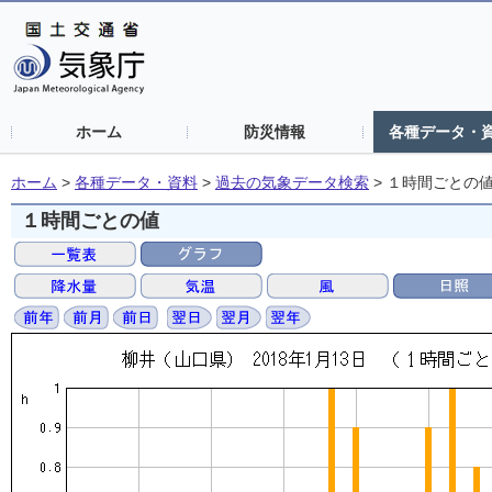
ホーム
防災情報
各種データ・
ホーム
>
各種データ・資料
>
過去の気象データ検索
>
１時間ごとの
１時間ごとの値