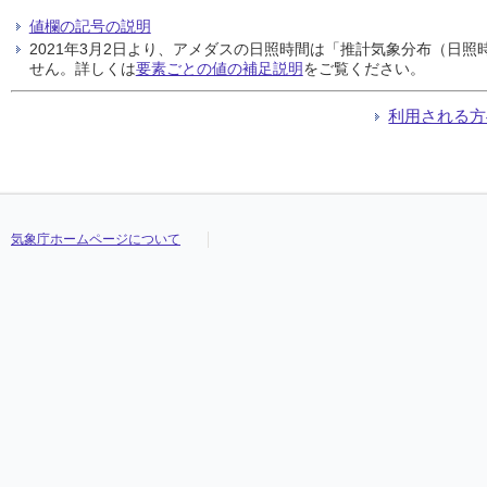
値欄の記号の説明
2021年3月2日より、アメダスの日照時間は「推計気象分布（日
せん。詳しくは
要素ごとの値の補足説明
をご覧ください。
利用される方
気象庁ホームページについて