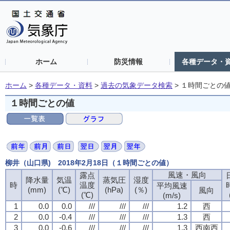
ホーム
防災情報
各種データ・
ホーム
>
各種データ・資料
>
過去の気象データ検索
>
１時間ごとの
１時間ごとの値
柳井（山口県) 2018年2月18日（１時間ごとの値）
風速・風向
露点
降水量
気温
蒸気圧
湿度
時
温度
平均風速
(mm)
(℃)
(hPa)
(％)
風向
(℃)
(m/s)
1
0.0
0.0
///
///
///
1.2
西
2
0.0
-0.4
///
///
///
1.3
西
3
0.0
-0.6
///
///
///
1.3
西南西