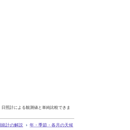
で、日照計による観測値と単純比較できま
測統計の解説
年・季節・各月の天候