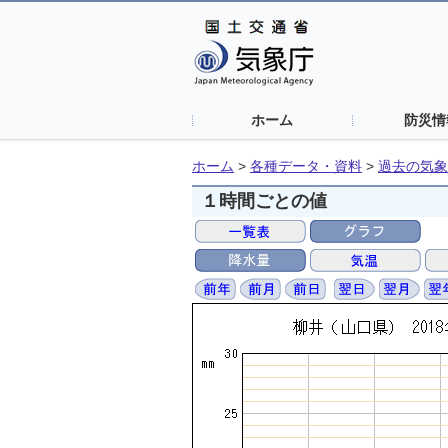
ホーム
防災情
ホーム
>
各種データ・資料
>
過去の気象
１時間ごとの値