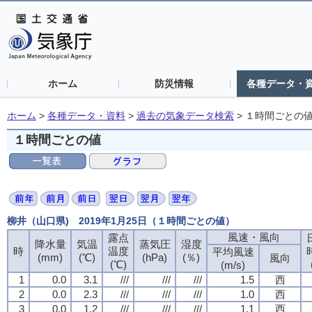
ホーム
防災情報
各種データ・
ホーム
>
各種データ・資料
>
過去の気象データ検索
>
１時間ごとの
１時間ごとの値
柳井（山口県) 2019年1月25日（１時間ごとの値）
風速・風向
露点
降水量
気温
蒸気圧
湿度
時
温度
平均風速
(mm)
(℃)
(hPa)
(％)
風向
(℃)
(m/s)
1
0.0
3.1
///
///
///
1.5
西
2
0.0
2.3
///
///
///
1.0
西
3
0.0
1.2
///
///
///
1.1
西