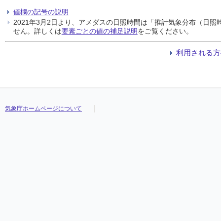
値欄の記号の説明
2021年3月2日より、アメダスの日照時間は「推計気象分布（日
せん。詳しくは
要素ごとの値の補足説明
をご覧ください。
利用される方
気象庁ホームページについて