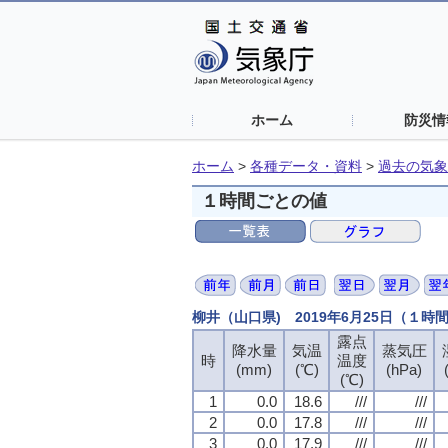
ホーム
防災情
ホーム
>
各種データ・資料
>
過去の気象
１時間ごとの値
柳井（山口県) 2019年6月25日（１時
露点
降水量
気温
蒸気圧
時
温度
(mm)
(℃)
(hPa)
(℃)
1
0.0
18.6
///
///
2
0.0
17.8
///
///
3
0.0
17.9
///
///