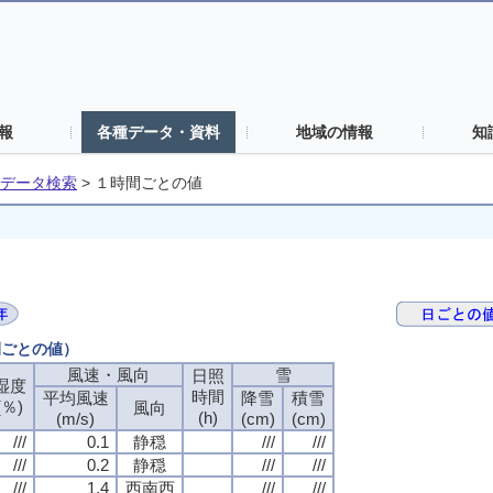
報
各種データ・資料
地域の情報
知
データ検索
>
１時間ごとの値
間ごとの値）
風速・風向
雪
日照
湿度
時間
平均風速
降雪
積雪
(％)
風向
(h)
(m/s)
(cm)
(cm)
///
0.1
静穏
///
///
///
0.2
静穏
///
///
///
1.4
西南西
///
///