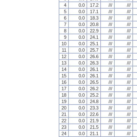
4
0.0
17.2
///
///
5
0.0
17.1
///
///
6
0.0
18.3
///
///
7
0.0
20.8
///
///
8
0.0
22.9
///
///
9
0.0
24.1
///
///
10
0.0
25.1
///
///
11
0.0
25.7
///
///
12
0.0
26.6
///
///
13
0.0
26.3
///
///
14
0.0
26.1
///
///
15
0.0
26.1
///
///
16
0.0
26.5
///
///
17
0.0
26.2
///
///
18
0.0
25.2
///
///
19
0.0
24.8
///
///
20
0.0
23.3
///
///
21
0.0
22.6
///
///
22
0.0
21.9
///
///
23
0.0
21.5
///
///
24
0.0
21.1
///
///