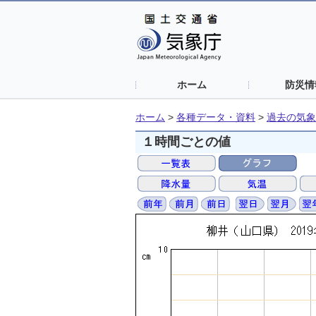
ホーム
防災情
ホーム
>
各種データ・資料
>
過去の気象
１時間ごとの値