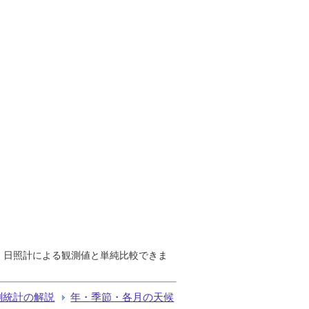
で、日照計による観測値と単純比較できま
測統計の解説
年・季節・各月の天候