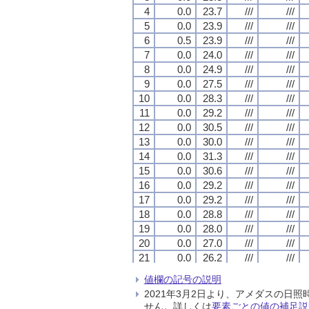
4
4
4
4
0.0
0.0
0.0
0.0
23.7
23.7
23.7
23.7
///
///
///
///
///
///
///
///
5
5
5
5
0.0
0.0
0.0
0.0
23.9
23.9
23.9
23.9
///
///
///
///
///
///
///
///
6
6
6
6
0.5
0.5
0.5
0.5
23.9
23.9
23.9
23.9
///
///
///
///
///
///
///
///
7
7
7
7
0.0
0.0
0.0
0.0
24.0
24.0
24.0
24.0
///
///
///
///
///
///
///
///
8
8
8
8
0.0
0.0
0.0
0.0
24.9
24.9
24.9
24.9
///
///
///
///
///
///
///
///
9
9
9
9
0.0
0.0
0.0
0.0
27.5
27.5
27.5
27.5
///
///
///
///
///
///
///
///
10
10
10
10
0.0
0.0
0.0
0.0
28.3
28.3
28.3
28.3
///
///
///
///
///
///
///
///
11
11
11
11
0.0
0.0
0.0
0.0
29.2
29.2
29.2
29.2
///
///
///
///
///
///
///
///
12
12
12
12
0.0
0.0
0.0
0.0
30.5
30.5
30.5
30.5
///
///
///
///
///
///
///
///
13
13
13
13
0.0
0.0
0.0
0.0
30.0
30.0
30.0
30.0
///
///
///
///
///
///
///
///
14
14
14
14
0.0
0.0
0.0
0.0
31.3
31.3
31.3
31.3
///
///
///
///
///
///
///
///
15
15
15
15
0.0
0.0
0.0
0.0
30.6
30.6
30.6
30.6
///
///
///
///
///
///
///
///
16
16
16
16
0.0
0.0
0.0
0.0
29.2
29.2
29.2
29.2
///
///
///
///
///
///
///
///
17
17
17
17
0.0
0.0
0.0
0.0
29.2
29.2
29.2
29.2
///
///
///
///
///
///
///
///
18
18
18
18
0.0
0.0
0.0
0.0
28.8
28.8
28.8
28.8
///
///
///
///
///
///
///
///
19
19
19
19
0.0
0.0
0.0
0.0
28.0
28.0
28.0
28.0
///
///
///
///
///
///
///
///
20
20
20
20
0.0
0.0
0.0
0.0
27.0
27.0
27.0
27.0
///
///
///
///
///
///
///
///
21
21
21
21
0.0
0.0
0.0
0.0
26.2
26.2
26.2
26.2
///
///
///
///
///
///
///
///
22
22
22
22
0.0
0.0
0.0
0.0
26.2
26.2
26.2
26.2
///
///
///
///
///
///
///
///
値欄の記号の説明
23
23
23
23
0.0
0.0
0.0
0.0
26.1
26.1
26.1
26.1
///
///
///
///
///
///
///
///
2021年3月2日より、アメダスの
24
24
24
24
0.0
0.0
0.0
0.0
26.3
26.3
26.3
26.3
///
///
///
///
///
///
///
///
せん。詳しくは
要素ごとの値の補足説