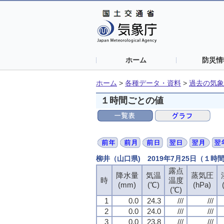
ホーム
防災情
ホーム
>
各種データ・資料
>
過去の気象
１時間ごとの値
柳井（山口県) 2019年7月25日（１時
露点
露点
露点
露点
降水量
降水量
降水量
降水量
気温
気温
気温
気温
蒸気圧
蒸気圧
蒸気圧
蒸気圧
時
時
時
時
温度
温度
温度
温度
(mm)
(mm)
(mm)
(mm)
(℃)
(℃)
(℃)
(℃)
(hPa)
(hPa)
(hPa)
(hPa)
(℃)
(℃)
(℃)
(℃)
1
1
1
1
0.0
0.0
0.0
0.0
24.3
24.3
24.3
24.3
///
///
///
///
///
///
///
///
2
2
2
2
0.0
0.0
0.0
0.0
24.0
24.0
24.0
24.0
///
///
///
///
///
///
///
///
3
3
3
3
0.0
0.0
0.0
0.0
23.8
23.8
23.8
23.8
///
///
///
///
///
///
///
///