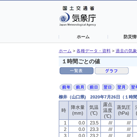
ホーム
防災情
ホーム
>
各種データ・資料
>
過去の気象
１時間ごとの値
柳井（山口県) 2020年7月26日（１時
露点
露点
露点
露点
降水量
降水量
降水量
降水量
気温
気温
気温
気温
蒸気圧
蒸気圧
蒸気圧
蒸気圧
時
時
時
時
温度
温度
温度
温度
(mm)
(mm)
(mm)
(mm)
(℃)
(℃)
(℃)
(℃)
(hPa)
(hPa)
(hPa)
(hPa)
(℃)
(℃)
(℃)
(℃)
1
1
1
1
0.0
0.0
0.0
0.0
23.5
23.5
23.5
23.5
///
///
///
///
///
///
///
///
2
2
2
2
0.0
0.0
0.0
0.0
23.3
23.3
23.3
23.3
///
///
///
///
///
///
///
///
3
3
3
3
0.0
0.0
0.0
0.0
23.2
23.2
23.2
23.2
///
///
///
///
///
///
///
///