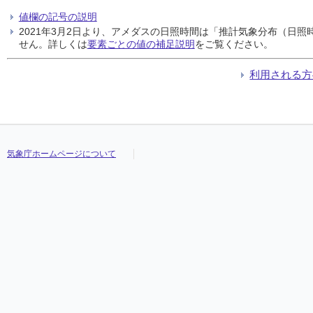
値欄の記号の説明
2021年3月2日より、アメダスの日照時間は「推計気象分布（日
せん。詳しくは
要素ごとの値の補足説明
をご覧ください。
利用される方
気象庁ホームページについて