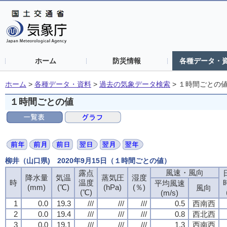
ホーム
防災情報
各種データ・
ホーム
>
各種データ・資料
>
過去の気象データ検索
>
１時間ごとの
１時間ごとの値
柳井（山口県) 2020年9月15日（１時間ごとの値）
風速・風向
露点
降水量
気温
蒸気圧
湿度
時
温度
平均風速
(mm)
(℃)
(hPa)
(％)
風向
(℃)
(m/s)
1
0.0
19.3
///
///
///
0.5
西南西
2
0.0
19.4
///
///
///
0.8
西北西
3
0.0
19.1
///
///
///
1.3
西南西