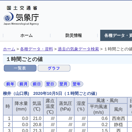
ホーム
防災情報
各種データ・
ホーム
>
各種データ・資料
>
過去の気象データ検索
>
１時間ごとの
１時間ごとの値
柳井（山口県) 2020年10月5日（１時間ごとの値）
風速・風向
風速・風向
風速・風向
風速・風向
露点
露点
露点
露点
降水量
降水量
降水量
降水量
気温
気温
気温
気温
蒸気圧
蒸気圧
蒸気圧
蒸気圧
湿度
湿度
湿度
湿度
時
時
時
時
温度
温度
温度
温度
平均風速
平均風速
平均風速
平均風速
(mm)
(mm)
(mm)
(mm)
(℃)
(℃)
(℃)
(℃)
(hPa)
(hPa)
(hPa)
(hPa)
(％)
(％)
(％)
(％)
風向
風向
風向
風向
(℃)
(℃)
(℃)
(℃)
(m/s)
(m/s)
(m/s)
(m/s)
1
1
1
1
0.0
0.0
0.0
0.0
21.0
21.0
21.0
21.0
///
///
///
///
///
///
///
///
///
///
///
///
0.6
0.6
0.6
0.6
西南西
西南西
西南西
西南西
2
2
2
2
0.0
0.0
0.0
0.0
20.8
20.8
20.8
20.8
///
///
///
///
///
///
///
///
///
///
///
///
0.2
0.2
0.2
0.2
静穏
静穏
静穏
静穏
3
3
3
3
0.0
0.0
0.0
0.0
21.3
21.3
21.3
21.3
///
///
///
///
///
///
///
///
///
///
///
///
1.5
1.5
1.5
1.5
西
西
西
西