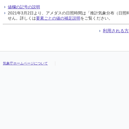
値欄の記号の説明
2021年3月2日より、アメダスの日照時間は「推計気象分布（日
せん。詳しくは
要素ごとの値の補足説明
をご覧ください。
利用される方
気象庁ホームページについて