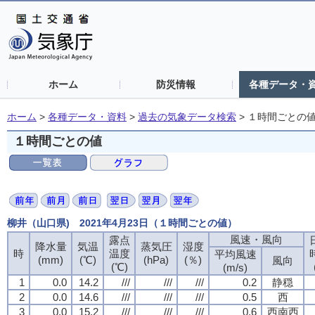
ホーム
防災情報
各種データ・
ホーム
>
各種データ・資料
>
過去の気象データ検索
>
１時間ごとの
１時間ごとの値
柳井（山口県) 2021年4月23日（１時間ごとの値）
風速・風向
露点
降水量
気温
蒸気圧
湿度
時
温度
平均風速
(mm)
(℃)
(hPa)
(％)
風向
(℃)
(m/s)
1
0.0
14.2
///
///
///
0.2
静穏
2
0.0
14.6
///
///
///
0.5
西
3
0.0
15.2
///
///
///
0.6
西南西