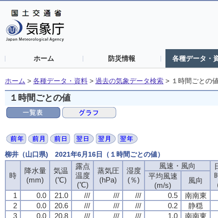
ホーム
防災情報
各種データ・
ホーム
>
各種データ・資料
>
過去の気象データ検索
>
１時間ごとの
１時間ごとの値
柳井（山口県) 2021年6月16日（１時間ごとの値）
風速・風向
露点
降水量
気温
蒸気圧
湿度
時
温度
平均風速
(mm)
(℃)
(hPa)
(％)
風向
(℃)
(m/s)
1
0.0
21.0
///
///
///
0.5
南南東
2
0.0
20.6
///
///
///
0.2
静穏
3
0.0
20.8
///
///
///
1.0
南南東