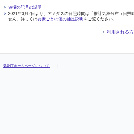
値欄の記号の説明
2021年3月2日より、アメダスの日照時間は「推計気象分布（日
せん。詳しくは
要素ごとの値の補足説明
をご覧ください。
利用される方
気象庁ホームページについて