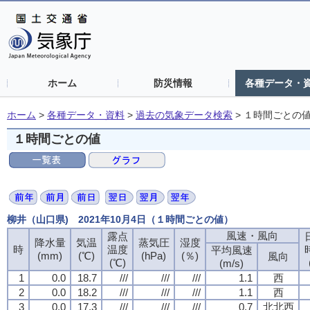
ホーム
防災情報
各種データ・
ホーム
>
各種データ・資料
>
過去の気象データ検索
>
１時間ごとの
１時間ごとの値
柳井（山口県) 2021年10月4日（１時間ごとの値）
風速・風向
風速・風向
風速・風向
風速・風向
露点
露点
露点
露点
降水量
降水量
降水量
降水量
気温
気温
気温
気温
蒸気圧
蒸気圧
蒸気圧
蒸気圧
湿度
湿度
湿度
湿度
時
時
時
時
温度
温度
温度
温度
平均風速
平均風速
平均風速
平均風速
(mm)
(mm)
(mm)
(mm)
(℃)
(℃)
(℃)
(℃)
(hPa)
(hPa)
(hPa)
(hPa)
(％)
(％)
(％)
(％)
風向
風向
風向
風向
(℃)
(℃)
(℃)
(℃)
(m/s)
(m/s)
(m/s)
(m/s)
1
1
1
1
0.0
0.0
0.0
0.0
18.7
18.7
18.7
18.7
///
///
///
///
///
///
///
///
///
///
///
///
1.1
1.1
1.1
1.1
西
西
西
西
2
2
2
2
0.0
0.0
0.0
0.0
18.2
18.2
18.2
18.2
///
///
///
///
///
///
///
///
///
///
///
///
1.1
1.1
1.1
1.1
西
西
西
西
3
3
3
3
0.0
0.0
0.0
0.0
17.3
17.3
17.3
17.3
///
///
///
///
///
///
///
///
///
///
///
///
0.7
0.7
0.7
0.7
北北西
北北西
北北西
北北西