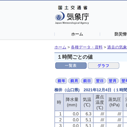
ホーム
防災情
ホーム
>
各種データ・資料
>
過去の気象
１時間ごとの値
柳井（山口県) 2021年12月4日（１時
露点
露点
露点
露点
降水量
降水量
降水量
降水量
気温
気温
気温
気温
蒸気圧
蒸気圧
蒸気圧
蒸気圧
時
時
時
時
温度
温度
温度
温度
(mm)
(mm)
(mm)
(mm)
(℃)
(℃)
(℃)
(℃)
(hPa)
(hPa)
(hPa)
(hPa)
(℃)
(℃)
(℃)
(℃)
1
1
1
1
0.0
0.0
0.0
0.0
6.3
6.3
6.3
6.3
///
///
///
///
///
///
///
///
2
2
2
2
0.0
0.0
0.0
0.0
5.1
5.1
5.1
5.1
///
///
///
///
///
///
///
///
3
3
3
3
0.0
0.0
0.0
0.0
5.1
5.1
5.1
5.1
///
///
///
///
///
///
///
///