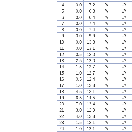
4
0.0
7.2
///
///
5
0.0
6.8
///
///
6
0.0
6.4
///
///
7
0.0
7.4
///
///
8
0.0
7.4
///
///
9
0.0
9.9
///
///
10
0.0
13.3
///
///
11
0.0
13.1
///
///
12
0.5
12.0
///
///
13
2.5
12.0
///
///
14
1.5
12.7
///
///
15
1.0
12.7
///
///
16
0.5
12.4
///
///
17
1.0
12.3
///
///
18
4.5
13.1
///
///
19
6.5
14.5
///
///
20
7.0
13.4
///
///
21
3.0
12.9
///
///
22
4.0
12.3
///
///
23
1.5
12.1
///
///
24
1.0
12.1
///
///