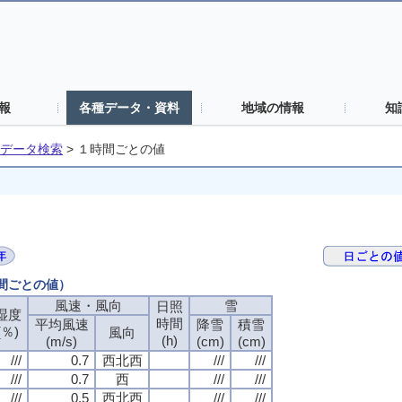
報
各種データ・資料
地域の情報
知
データ検索
>
１時間ごとの値
時間ごとの値）
風速・風向
雪
日照
湿度
時間
平均風速
降雪
積雪
(％)
風向
(h)
(m/s)
(cm)
(cm)
///
0.7
西北西
///
///
///
0.7
西
///
///
///
0.5
西北西
///
///