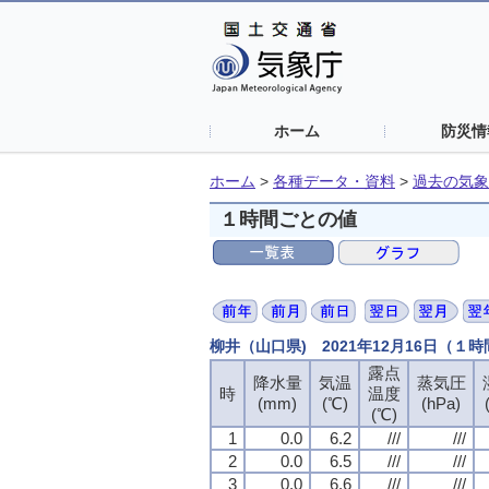
ホーム
防災情
ホーム
>
各種データ・資料
>
過去の気象
１時間ごとの値
柳井（山口県) 2021年12月16日（１
露点
降水量
気温
蒸気圧
時
温度
(mm)
(℃)
(hPa)
(℃)
1
0.0
6.2
///
///
2
0.0
6.5
///
///
3
0.0
6.6
///
///