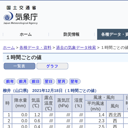
ホーム
防災情報
各種データ・
ホーム
>
各種データ・資料
>
過去の気象データ検索
>
１時間ごとの
１時間ごとの値
柳井（山口県) 2021年12月18日（１時間ごとの値）
風速・風向
露点
降水量
気温
蒸気圧
湿度
時
温度
平均風速
(mm)
(℃)
(hPa)
(％)
風向
(℃)
(m/s)
1
0.0
1.2
///
///
///
1.4
西北西
2
0.0
0.6
///
///
///
2.3
西
3
0.0
0.4
///
///
///
2.5
西