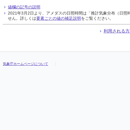
値欄の記号の説明
2021年3月2日より、アメダスの日照時間は「推計気象分布（日
せん。詳しくは
要素ごとの値の補足説明
をご覧ください。
利用される方
気象庁ホームページについて