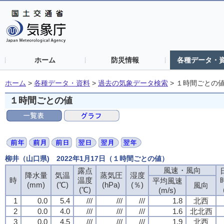
ホーム
防災情報
各種データ・
ホーム
>
各種データ・資料
>
過去の気象データ検索
>
１時間ごとの
１時間ごとの値
柳井（山口県) 2022年1月17日（１時間ごとの値）
風速・風向
風速・風向
風速・風向
風速・風向
露点
露点
露点
露点
降水量
降水量
降水量
降水量
気温
気温
気温
気温
蒸気圧
蒸気圧
蒸気圧
蒸気圧
湿度
湿度
湿度
湿度
時
時
時
時
温度
温度
温度
温度
平均風速
平均風速
平均風速
平均風速
(mm)
(mm)
(mm)
(mm)
(℃)
(℃)
(℃)
(℃)
(hPa)
(hPa)
(hPa)
(hPa)
(％)
(％)
(％)
(％)
風向
風向
風向
風向
(℃)
(℃)
(℃)
(℃)
(m/s)
(m/s)
(m/s)
(m/s)
1
1
1
1
0.0
0.0
0.0
0.0
5.4
5.4
5.4
5.4
///
///
///
///
///
///
///
///
///
///
///
///
1.8
1.8
1.8
1.8
北西
北西
北西
北西
2
2
2
2
0.0
0.0
0.0
0.0
4.0
4.0
4.0
4.0
///
///
///
///
///
///
///
///
///
///
///
///
1.6
1.6
1.6
1.6
北北西
北北西
北北西
北北西
3
3
3
3
0.0
0.0
0.0
0.0
4.5
4.5
4.5
4.5
///
///
///
///
///
///
///
///
///
///
///
///
1.9
1.9
1.9
1.9
北西
北西
北西
北西