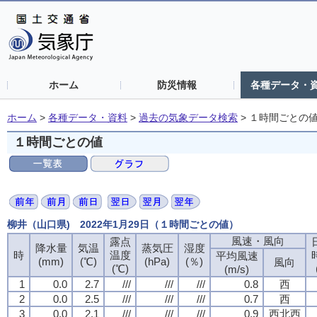
ホーム
防災情報
各種データ・
ホーム
>
各種データ・資料
>
過去の気象データ検索
>
１時間ごとの
１時間ごとの値
柳井（山口県) 2022年1月29日（１時間ごとの値）
風速・風向
露点
降水量
気温
蒸気圧
湿度
時
温度
平均風速
(mm)
(℃)
(hPa)
(％)
風向
(℃)
(m/s)
1
0.0
2.7
///
///
///
0.8
西
2
0.0
2.5
///
///
///
0.7
西
3
0.0
2.1
///
///
///
0.9
西北西