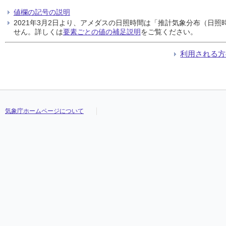
値欄の記号の説明
2021年3月2日より、アメダスの日照時間は「推計気象分布（日
せん。詳しくは
要素ごとの値の補足説明
をご覧ください。
利用される方
気象庁ホームページについて