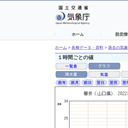
ホーム
防災情
ホーム
>
各種データ・資料
>
過去の気象
１時間ごとの値