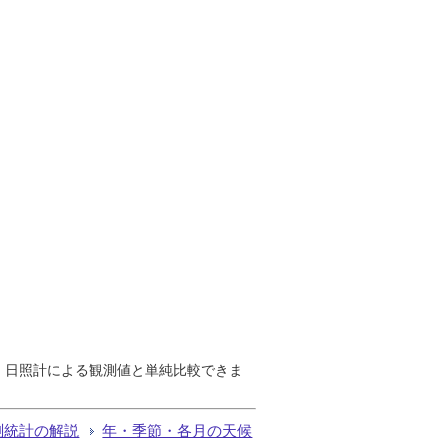
で、日照計による観測値と単純比較できま
測統計の解説
年・季節・各月の天候