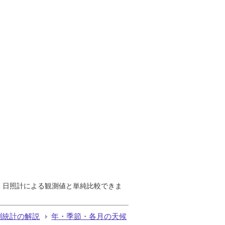
で、日照計による観測値と単純比較できま
測統計の解説
年・季節・各月の天候