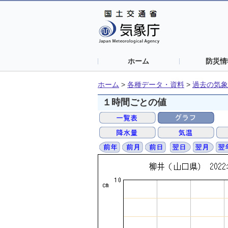
ホーム
防災情
ホーム
>
各種データ・資料
>
過去の気象
１時間ごとの値