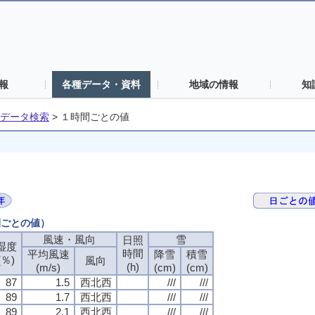
報
各種データ・資料
地域の情報
知
データ検索
>
１時間ごとの値
間ごとの値）
風速・風向
雪
日照
湿度
時間
平均風速
降雪
積雪
(％)
風向
(h)
(m/s)
(cm)
(cm)
87
1.5
西北西
///
///
89
1.7
西北西
///
///
89
2.1
西北西
///
///