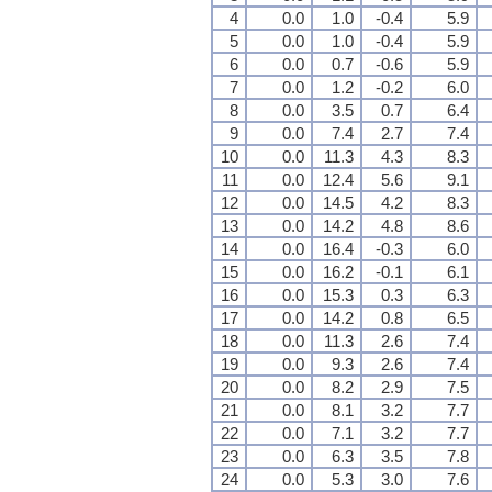
4
0.0
1.0
-0.4
5.9
5
0.0
1.0
-0.4
5.9
6
0.0
0.7
-0.6
5.9
7
0.0
1.2
-0.2
6.0
8
0.0
3.5
0.7
6.4
9
0.0
7.4
2.7
7.4
10
0.0
11.3
4.3
8.3
11
0.0
12.4
5.6
9.1
12
0.0
14.5
4.2
8.3
13
0.0
14.2
4.8
8.6
14
0.0
16.4
-0.3
6.0
15
0.0
16.2
-0.1
6.1
16
0.0
15.3
0.3
6.3
17
0.0
14.2
0.8
6.5
18
0.0
11.3
2.6
7.4
19
0.0
9.3
2.6
7.4
20
0.0
8.2
2.9
7.5
21
0.0
8.1
3.2
7.7
22
0.0
7.1
3.2
7.7
23
0.0
6.3
3.5
7.8
24
0.0
5.3
3.0
7.6