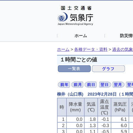
ホーム
防災情
ホーム
>
各種データ・資料
>
過去の気象
１時間ごとの値
柳井（山口県) 2023年2月28日（１時
露点
降水量
気温
蒸気圧
時
温度
(mm)
(℃)
(hPa)
(℃)
1
0.0
1.8
-0.1
6.1
2
0.0
1.3
-0.3
6.0
3
0.0
1.1
-0.5
5.9