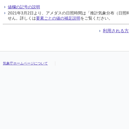
値欄の記号の説明
2021年3月2日より、アメダスの日照時間は「推計気象分布（日
せん。詳しくは
要素ごとの値の補足説明
をご覧ください。
利用される方
気象庁ホームページについて