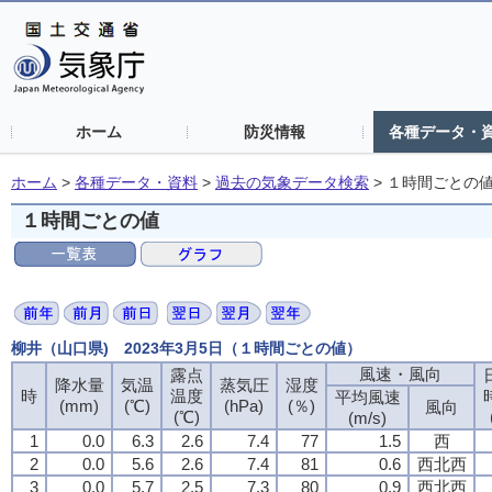
ホーム
防災情報
各種データ・
ホーム
>
各種データ・資料
>
過去の気象データ検索
>
１時間ごとの
１時間ごとの値
柳井（山口県) 2023年3月5日（１時間ごとの値）
風速・風向
露点
降水量
気温
蒸気圧
湿度
時
温度
平均風速
(mm)
(℃)
(hPa)
(％)
風向
(℃)
(m/s)
1
0.0
6.3
2.6
7.4
77
1.5
西
2
0.0
5.6
2.6
7.4
81
0.6
西北西
3
0.0
5.7
2.5
7.3
80
0.9
西北西