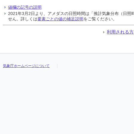
値欄の記号の説明
2021年3月2日より、アメダスの日照時間は「推計気象分布（日
せん。詳しくは
要素ごとの値の補足説明
をご覧ください。
利用される方
気象庁ホームページについて