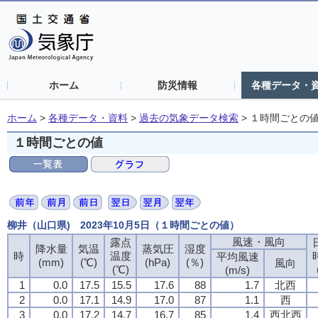
ホーム
防災情報
各種データ・
ホーム
>
各種データ・資料
>
過去の気象データ検索
>
１時間ごとの
１時間ごとの値
柳井（山口県) 2023年10月5日（１時間ごとの値）
風速・風向
露点
降水量
気温
蒸気圧
湿度
時
温度
平均風速
(mm)
(℃)
(hPa)
(％)
風向
(℃)
(m/s)
1
0.0
17.5
15.5
17.6
88
1.7
北西
2
0.0
17.1
14.9
17.0
87
1.1
西
3
0.0
17.2
14.7
16.7
85
1.4
西北西