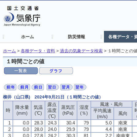
ホーム
防災情報
各種データ・
ホーム
>
各種データ・資料
>
過去の気象データ検索
>
１時間ごとの
１時間ごとの値
柳井（山口県) 2024年9月21日（１時間ごとの値）
風速・風向
露点
降水量
気温
蒸気圧
湿度
時
温度
平均風速
(mm)
(℃)
(hPa)
(％)
風向
(℃)
(m/s)
1
0.0
28.3
24.3
30.4
79
5.0
南東
2
0.0
28.0
24.0
29.9
79
4.4
南東
3
0.0
27.8
24.2
30.3
81
2.2
南南東