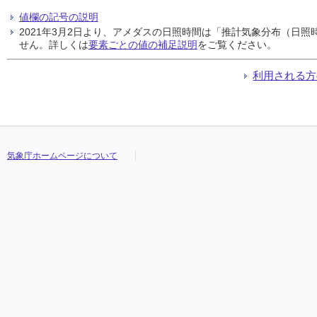
値欄の記号の説明
2021年3月2日より、アメダスの日照時間は「推計気象分布（日
せん。詳しくは
要素ごとの値の補足説明
をご覧ください。
利用される方
気象庁ホームページについて