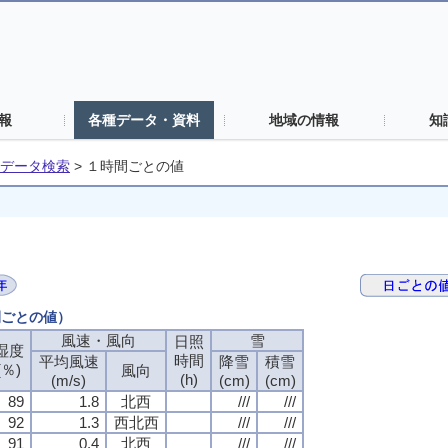
報
各種データ・資料
地域の情報
知
データ検索
>
１時間ごとの値
間ごとの値）
風速・風向
雪
日照
湿度
時間
平均風速
降雪
積雪
(％)
風向
(h)
(m/s)
(cm)
(cm)
89
1.8
北西
///
///
92
1.3
西北西
///
///
91
0.4
北西
///
///