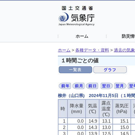
ホーム
防災情
ホーム
>
各種データ・資料
>
過去の気象
１時間ごとの値
柳井（山口県) 2024年11月5日（１時
露点
降水量
気温
蒸気圧
時
温度
(mm)
(℃)
(hPa)
(℃)
1
0.0
14.9
13.1
15.1
2
0.0
14.3
13.0
15.0
3
0.0
13.9
12.5
14.5