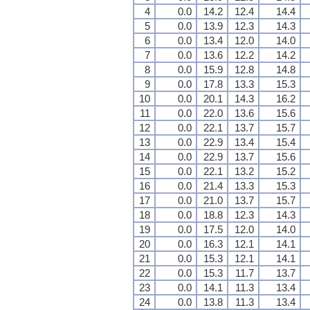
4
0.0
14.2
12.4
14.4
5
0.0
13.9
12.3
14.3
6
0.0
13.4
12.0
14.0
7
0.0
13.6
12.2
14.2
8
0.0
15.9
12.8
14.8
9
0.0
17.8
13.3
15.3
10
0.0
20.1
14.3
16.2
11
0.0
22.0
13.6
15.6
12
0.0
22.1
13.7
15.7
13
0.0
22.9
13.4
15.4
14
0.0
22.9
13.7
15.6
15
0.0
22.1
13.2
15.2
16
0.0
21.4
13.3
15.3
17
0.0
21.0
13.7
15.7
18
0.0
18.8
12.3
14.3
19
0.0
17.5
12.0
14.0
20
0.0
16.3
12.1
14.1
21
0.0
15.3
12.1
14.1
22
0.0
15.3
11.7
13.7
23
0.0
14.1
11.3
13.4
24
0.0
13.8
11.3
13.4