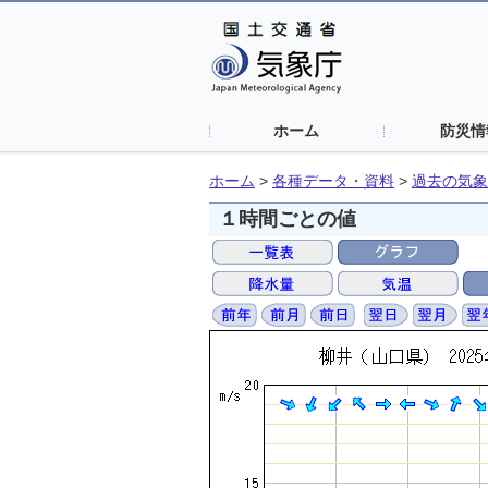
ホーム
防災情
ホーム
>
各種データ・資料
>
過去の気象
１時間ごとの値