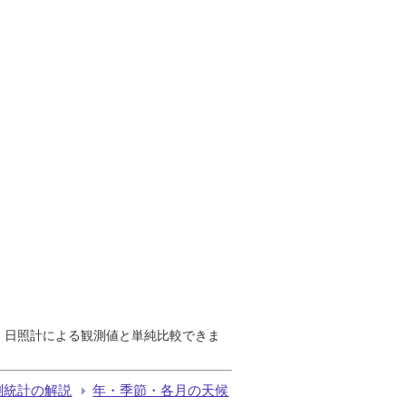
で、日照計による観測値と単純比較できま
測統計の解説
年・季節・各月の天候