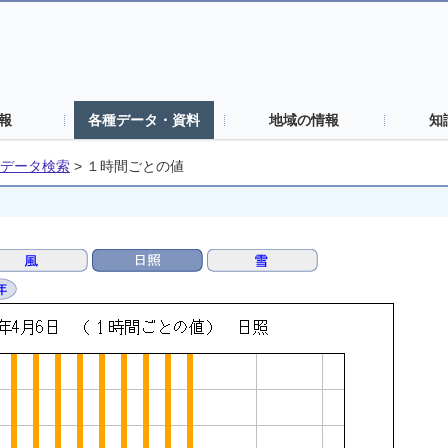
報
各種データ・資料
地域の情報
知
データ検索
>
１時間ごとの値