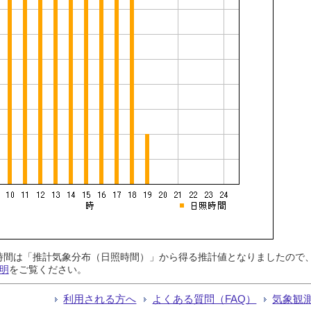
日照時間は「推計気象分布（日照時間）」から得る推計値となりましたの
明
をご覧ください。
利用される方へ
よくある質問（FAQ）
気象観