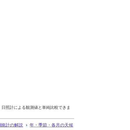
で、日照計による観測値と単純比較できま
測統計の解説
年・季節・各月の天候