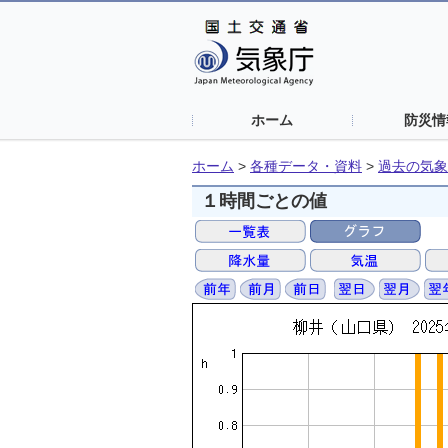
ホーム
防災情
ホーム
>
各種データ・資料
>
過去の気象
１時間ごとの値