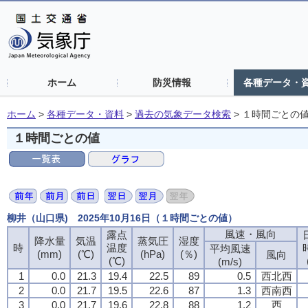
ホーム
防災情報
各種データ・
ホーム
>
各種データ・資料
>
過去の気象データ検索
>
１時間ごとの
１時間ごとの値
柳井（山口県) 2025年10月16日（１時間ごとの値）
風速・風向
露点
降水量
気温
蒸気圧
湿度
時
温度
平均風速
(mm)
(℃)
(hPa)
(％)
風向
(℃)
(m/s)
1
0.0
21.3
19.4
22.5
89
0.5
西北西
2
0.0
21.7
19.5
22.6
87
1.3
西南西
3
0.0
21.7
19.6
22.8
88
1.2
西