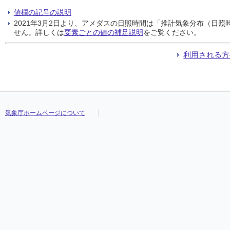
値欄の記号の説明
2021年3月2日より、アメダスの日照時間は「推計気象分布（日
せん。詳しくは
要素ごとの値の補足説明
をご覧ください。
利用される方
気象庁ホームページについて