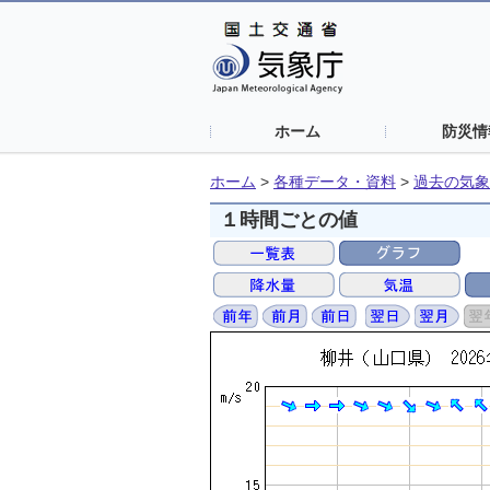
ホーム
防災情
ホーム
>
各種データ・資料
>
過去の気象
１時間ごとの値