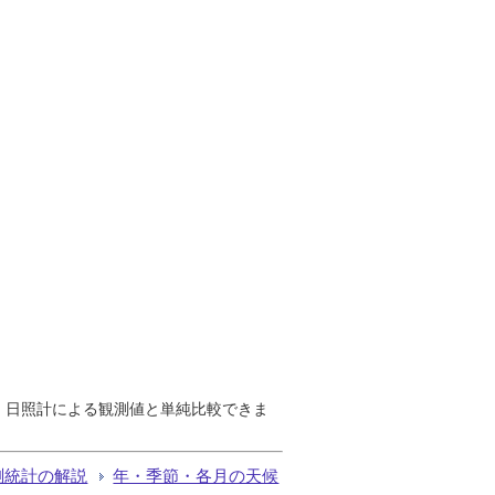
で、日照計による観測値と単純比較できま
測統計の解説
年・季節・各月の天候