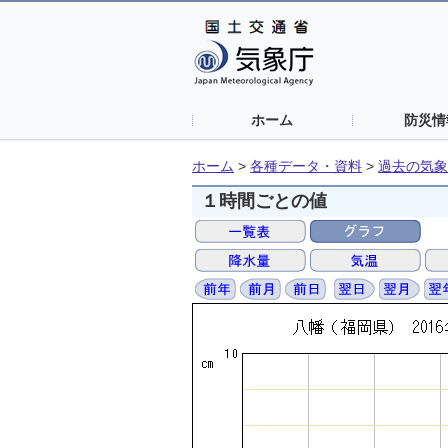
ホーム
防災情
ホーム
>
各種データ・資料
>
過去の気象
１時間ごとの値