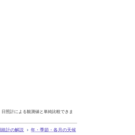
で、日照計による観測値と単純比較できま
測統計の解説
年・季節・各月の天候