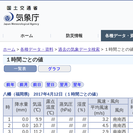
ホーム
防災情報
各種データ・
ホーム
>
各種データ・資料
>
過去の気象データ検索
>
１時間ごとの
１時間ごとの値
八幡（福岡県) 2017年4月12日（１時間ごとの値）
風速・風向
露点
降水量
気温
蒸気圧
湿度
時
温度
平均風速
(mm)
(℃)
(hPa)
(％)
風向
(℃)
(m/s)
1
0.0
9.9
///
///
///
3.2
南南西
2
0.0
10.7
///
///
///
4.5
南南西
3
0.0
11.2
///
///
///
2.9
南南西