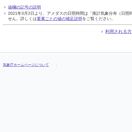
値欄の記号の説明
2021年3月2日より、アメダスの日照時間は「推計気象分布（日
せん。詳しくは
要素ごとの値の補足説明
をご覧ください。
利用される方
気象庁ホームページについて