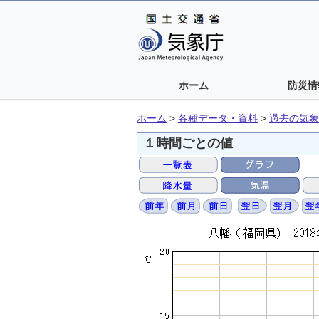
ホーム
防災情
ホーム
>
各種データ・資料
>
過去の気象
１時間ごとの値