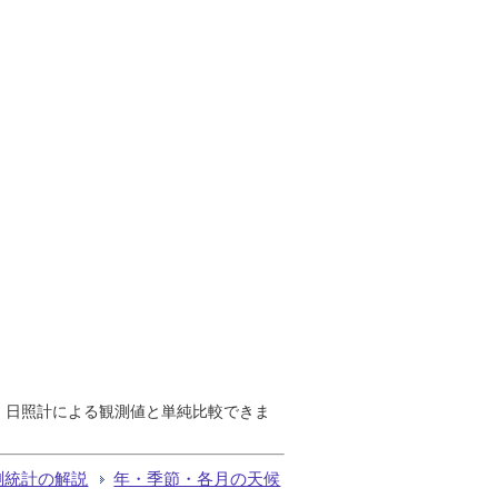
で、日照計による観測値と単純比較できま
測統計の解説
年・季節・各月の天候