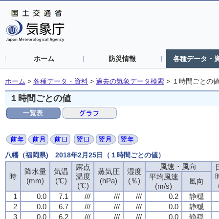
ホーム
防災情報
各種データ・
ホーム
>
各種データ・資料
>
過去の気象データ検索
>
１時間ごとの
１時間ごとの値
八幡（福岡県) 2018年2月25日（１時間ごとの値）
風速・風向
露点
降水量
気温
蒸気圧
湿度
時
温度
平均風速
(mm)
(℃)
(hPa)
(％)
風向
(℃)
(m/s)
1
0.0
7.1
///
///
///
0.2
静穏
2
0.0
6.7
///
///
///
0.0
静穏
3
0.0
6.2
///
///
///
0.0
静穏