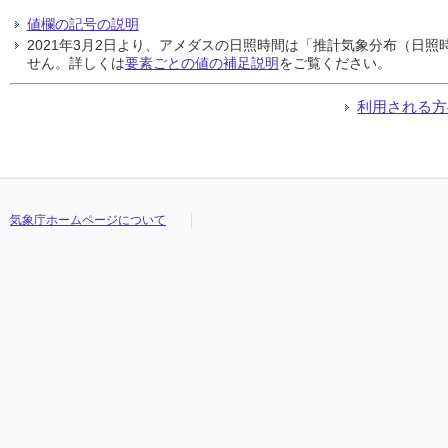
値欄の記号の説明
2021年3月2日より、アメダスの日照時間は「推計気象分布（日
せん。詳しくは
要素ごとの値の補足説明
をご覧ください。
利用される方
気象庁ホームページについて