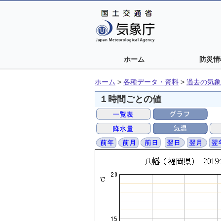
ホーム
防災情
ホーム
>
各種データ・資料
>
過去の気象
１時間ごとの値