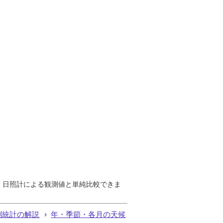
で、日照計による観測値と単純比較できま
測統計の解説
年・季節・各月の天候