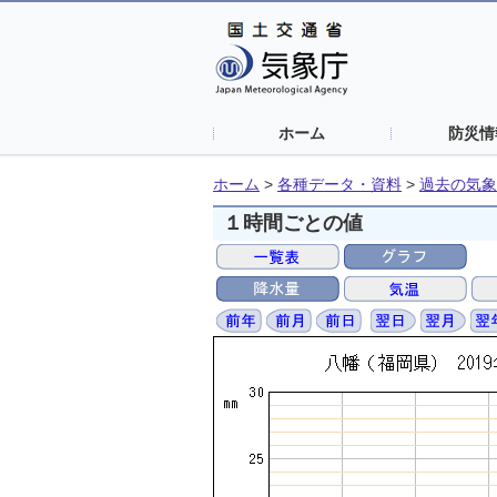
ホーム
防災情
ホーム
>
各種データ・資料
>
過去の気象
１時間ごとの値