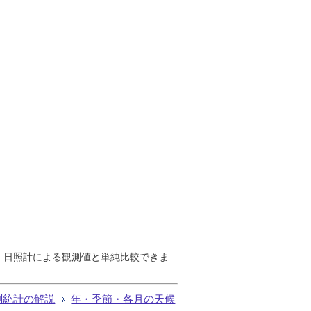
で、日照計による観測値と単純比較できま
測統計の解説
年・季節・各月の天候