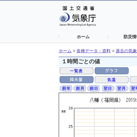
ホーム
防災情
ホーム
>
各種データ・資料
>
過去の気象
１時間ごとの値