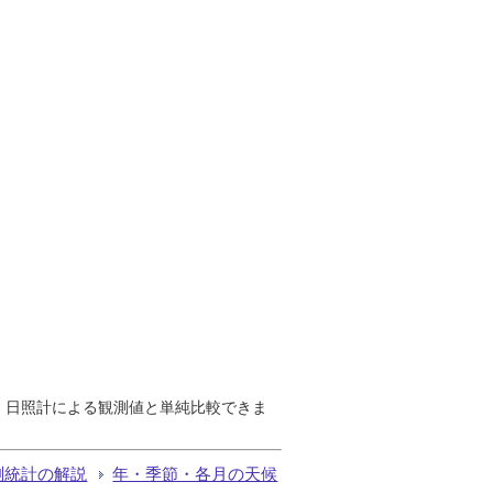
で、日照計による観測値と単純比較できま
測統計の解説
年・季節・各月の天候