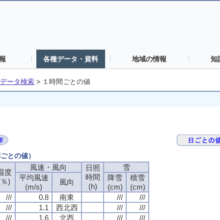
報
各種データ・資料
地域の情報
知
データ検索
>
１時間ごとの値
間ごとの値）
風速・風向
雪
日照
湿度
時間
平均風速
降雪
積雪
(％)
風向
(h)
(m/s)
(cm)
(cm)
///
0.8
南東
///
///
///
1.1
西北西
///
///
///
1.6
北西
///
///