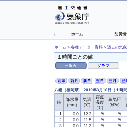
ホーム
防災情
ホーム
>
各種データ・資料
>
過去の気象
１時間ごとの値
八幡（福岡県) 2019年3月10日（１時
露点
降水量
気温
蒸気圧
時
温度
(mm)
(℃)
(hPa)
(℃)
1
0.0
12.3
///
///
2
0.0
11.5
///
///
3
0.0
11.3
///
///