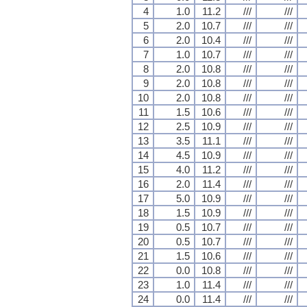
4
1.0
11.2
///
///
5
2.0
10.7
///
///
6
2.0
10.4
///
///
7
1.0
10.7
///
///
8
2.0
10.8
///
///
9
2.0
10.8
///
///
10
2.0
10.8
///
///
11
1.5
10.6
///
///
12
2.5
10.9
///
///
13
3.5
11.1
///
///
14
4.5
10.9
///
///
15
4.0
11.2
///
///
16
2.0
11.4
///
///
17
5.0
10.9
///
///
18
1.5
10.9
///
///
19
0.5
10.7
///
///
20
0.5
10.7
///
///
21
1.5
10.6
///
///
22
0.0
10.8
///
///
23
1.0
11.4
///
///
24
0.0
11.4
///
///