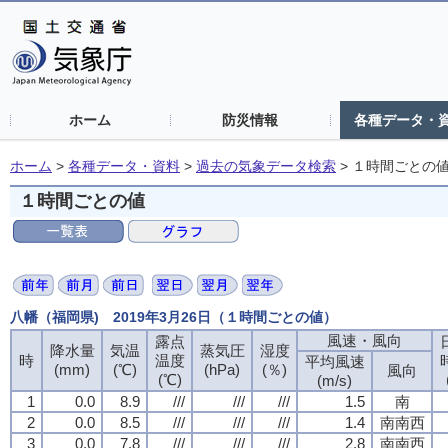
ホーム
防災情報
各種データ・
ホーム
>
各種データ・資料
>
過去の気象データ検索
>
１時間ごとの
１時間ごとの値
八幡（福岡県) 2019年3月26日（１時間ごとの値）
風速・風向
風速・風向
風速・風向
風速・風向
露点
露点
露点
露点
降水量
降水量
降水量
降水量
気温
気温
気温
気温
蒸気圧
蒸気圧
蒸気圧
蒸気圧
湿度
湿度
湿度
湿度
時
時
時
時
温度
温度
温度
温度
平均風速
平均風速
平均風速
平均風速
(mm)
(mm)
(mm)
(mm)
(℃)
(℃)
(℃)
(℃)
(hPa)
(hPa)
(hPa)
(hPa)
(％)
(％)
(％)
(％)
風向
風向
風向
風向
(℃)
(℃)
(℃)
(℃)
(m/s)
(m/s)
(m/s)
(m/s)
1
1
1
1
0.0
0.0
0.0
0.0
8.9
8.9
8.9
8.9
///
///
///
///
///
///
///
///
///
///
///
///
1.5
1.5
1.5
1.5
南
南
南
南
2
2
2
2
0.0
0.0
0.0
0.0
8.5
8.5
8.5
8.5
///
///
///
///
///
///
///
///
///
///
///
///
1.4
1.4
1.4
1.4
南南西
南南西
南南西
南南西
3
3
3
3
0.0
0.0
0.0
0.0
7.8
7.8
7.8
7.8
///
///
///
///
///
///
///
///
///
///
///
///
2.8
2.8
2.8
2.8
南南西
南南西
南南西
南南西