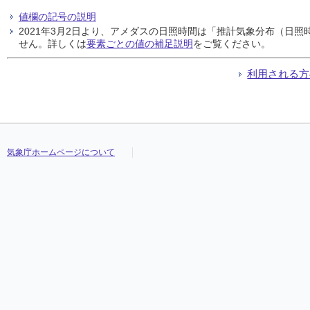
値欄の記号の説明
2021年3月2日より、アメダスの日照時間は「推計気象分布（日
せん。詳しくは
要素ごとの値の補足説明
をご覧ください。
利用される方
気象庁ホームページについて