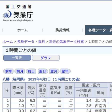
ホーム
防災情報
各種データ・
ホーム
>
各種データ・資料
>
過去の気象データ検索
>
１時間ごとの
１時間ごとの値
八幡（福岡県) 2019年4月2日（１時間ごとの値）
風速・風向
露点
降水量
気温
蒸気圧
湿度
時
温度
平均風速
(mm)
(℃)
(hPa)
(％)
風向
(℃)
(m/s)
1
0.5
6.3
///
///
///
1.4
北北西
2
1.0
7.1
///
///
///
2.8
西南西
3
0.0
6.2
///
///
///
2.4
南南西