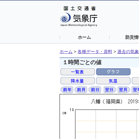
ホーム
防災情
ホーム
>
各種データ・資料
>
過去の気象
１時間ごとの値