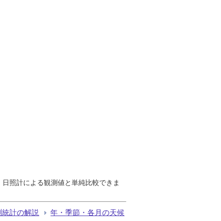
で、日照計による観測値と単純比較できま
測統計の解説
年・季節・各月の天候