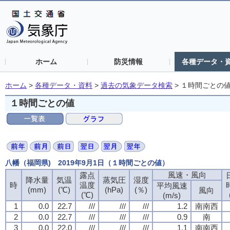
ホーム
防災情報
各種データ・
ホーム
>
各種データ・資料
>
過去の気象データ検索
>
１時間ごとの
１時間ごとの値
八幡（福岡県) 2019年9月1日（１時間ごとの値）
風速・風向
露点
降水量
気温
蒸気圧
湿度
時
温度
平均風速
(mm)
(℃)
(hPa)
(％)
風向
(℃)
(m/s)
1
0.0
22.7
///
///
///
1.2
南南西
2
0.0
22.7
///
///
///
0.9
南
3
0.0
22.0
///
///
///
1.1
南南西