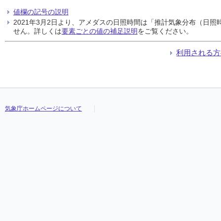
値欄の記号の説明
2021年3月2日より、アメダスの日照時間は「推計気象分布（日
せん。詳しくは
要素ごとの値の補足説明
をご覧ください。
利用される方
気象庁ホームページについて