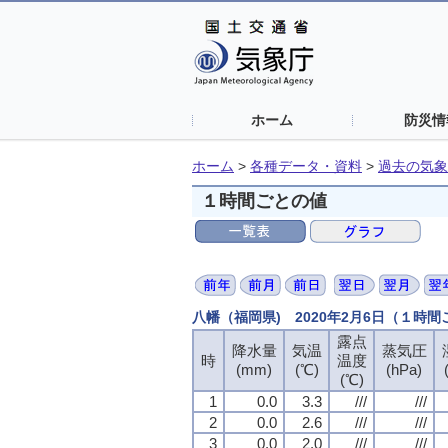
ホーム
防災情
ホーム
>
各種データ・資料
>
過去の気象
１時間ごとの値
八幡（福岡県) 2020年2月6日（１時
露点
降水量
気温
蒸気圧
時
温度
(mm)
(℃)
(hPa)
(℃)
1
0.0
3.3
///
///
2
0.0
2.6
///
///
3
0.0
2.0
///
///