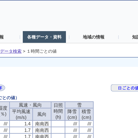
報
各種データ・資料
地域の情報
知
データ検索
>
１時間ごとの値
間ごとの値）
風速・風向
雪
日照
湿度
時間
平均風速
降雪
積雪
(％)
風向
(h)
(m/s)
(cm)
(cm)
///
1.4
南南西
///
///
///
1.7
南南西
///
///
///
1.7
南南西
///
///