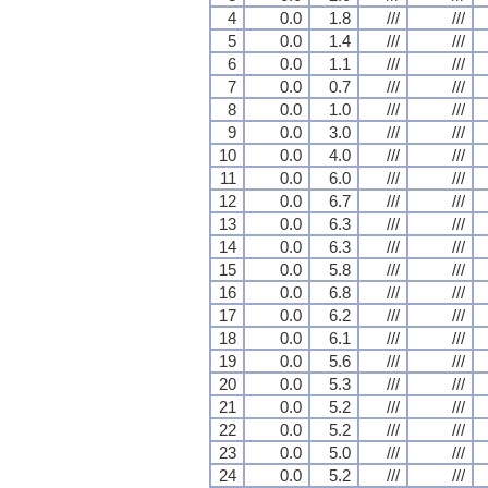
4
0.0
1.8
///
///
5
0.0
1.4
///
///
6
0.0
1.1
///
///
7
0.0
0.7
///
///
8
0.0
1.0
///
///
9
0.0
3.0
///
///
10
0.0
4.0
///
///
11
0.0
6.0
///
///
12
0.0
6.7
///
///
13
0.0
6.3
///
///
14
0.0
6.3
///
///
15
0.0
5.8
///
///
16
0.0
6.8
///
///
17
0.0
6.2
///
///
18
0.0
6.1
///
///
19
0.0
5.6
///
///
20
0.0
5.3
///
///
21
0.0
5.2
///
///
22
0.0
5.2
///
///
23
0.0
5.0
///
///
24
0.0
5.2
///
///