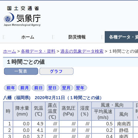
ホーム
防災情報
各種データ・
ホーム
>
各種データ・資料
>
過去の気象データ検索
>
１時間ごとの
１時間ごとの値
八幡（福岡県) 2020年2月11日（１時間ごとの値）
風速・風向
露点
降水量
気温
蒸気圧
湿度
時
温度
平均風速
(mm)
(℃)
(hPa)
(％)
風向
(℃)
(m/s)
1
0.0
4.9
///
///
///
0.5
南南西
2
0.0
4.1
///
///
///
0.2
静穏
3
0.0
3.7
///
///
///
0.4
南西