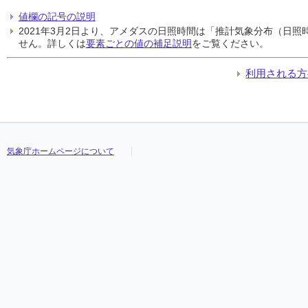
値欄の記号の説明
2021年3月2日より、アメダスの日照時間は「推計気象分布（日
せん。詳しくは
要素ごとの値の補足説明
をご覧ください。
利用される方
気象庁ホームページについて