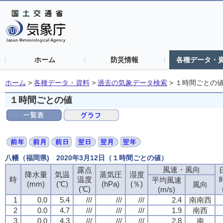
ホーム
防災情報
各種データ・
ホーム
>
各種データ・資料
>
過去の気象データ検索
>
１時間ごとの
１時間ごとの値
八幡（福岡県) 2020年3月12日（１時間ごとの値）
風速・風向
風速・風向
風速・風向
風速・風向
露点
露点
露点
露点
降水量
降水量
降水量
降水量
気温
気温
気温
気温
蒸気圧
蒸気圧
蒸気圧
蒸気圧
湿度
湿度
湿度
湿度
時
時
時
時
温度
温度
温度
温度
平均風速
平均風速
平均風速
平均風速
(mm)
(mm)
(mm)
(mm)
(℃)
(℃)
(℃)
(℃)
(hPa)
(hPa)
(hPa)
(hPa)
(％)
(％)
(％)
(％)
風向
風向
風向
風向
(℃)
(℃)
(℃)
(℃)
(m/s)
(m/s)
(m/s)
(m/s)
1
1
1
1
0.0
0.0
0.0
0.0
5.4
5.4
5.4
5.4
///
///
///
///
///
///
///
///
///
///
///
///
2.4
2.4
2.4
2.4
南南西
南南西
南南西
南南西
2
2
2
2
0.0
0.0
0.0
0.0
4.7
4.7
4.7
4.7
///
///
///
///
///
///
///
///
///
///
///
///
1.9
1.9
1.9
1.9
南西
南西
南西
南西
3
3
3
3
0.0
0.0
0.0
0.0
4.3
4.3
4.3
4.3
///
///
///
///
///
///
///
///
///
///
///
///
2.8
2.8
2.8
2.8
南
南
南
南