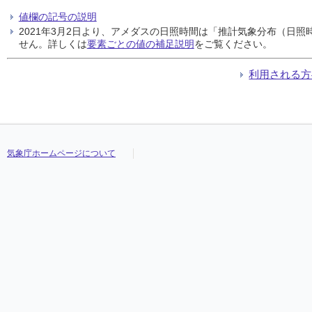
値欄の記号の説明
2021年3月2日より、アメダスの日照時間は「推計気象分布（日
せん。詳しくは
要素ごとの値の補足説明
をご覧ください。
利用される方
気象庁ホームページについて