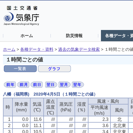
ホーム
防災情報
各種データ・
ホーム
>
各種データ・資料
>
過去の気象データ検索
>
１時間ごとの
１時間ごとの値
八幡（福岡県) 2020年4月5日（１時間ごとの値）
風速・風向
露点
降水量
気温
蒸気圧
湿度
時
温度
平均風速
(mm)
(℃)
(hPa)
(％)
風向
(℃)
(m/s)
1
0.0
11.6
///
///
///
2.3
北
2
0.0
11.1
///
///
///
3.6
北北東
3
0.0
10.5
///
///
///
3.4
北北東