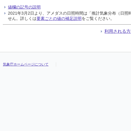
値欄の記号の説明
2021年3月2日より、アメダスの日照時間は「推計気象分布（日
せん。詳しくは
要素ごとの値の補足説明
をご覧ください。
利用される方
気象庁ホームページについて