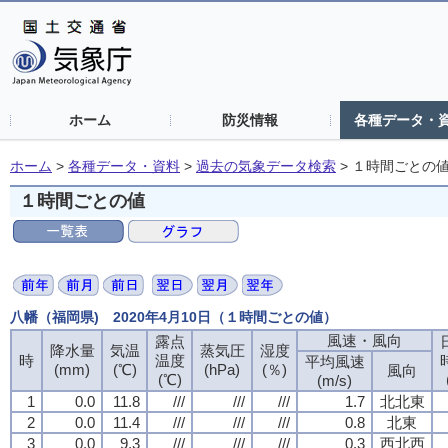
ホーム
防災情報
各種データ・
ホーム
>
各種データ・資料
>
過去の気象データ検索
>
１時間ごとの
１時間ごとの値
八幡（福岡県) 2020年4月10日（１時間ごとの値）
風速・風向
露点
降水量
気温
蒸気圧
湿度
時
温度
平均風速
(mm)
(℃)
(hPa)
(％)
風向
(℃)
(m/s)
1
0.0
11.8
///
///
///
1.7
北北東
2
0.0
11.4
///
///
///
0.8
北東
3
0.0
9.3
///
///
///
0.3
西北西