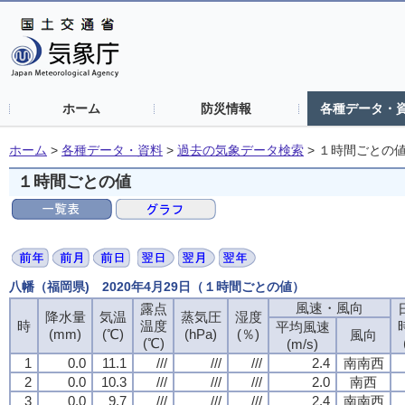
ホーム
防災情報
各種データ・
ホーム
>
各種データ・資料
>
過去の気象データ検索
>
１時間ごとの
１時間ごとの値
八幡（福岡県) 2020年4月29日（１時間ごとの値）
風速・風向
露点
降水量
気温
蒸気圧
湿度
時
温度
平均風速
(mm)
(℃)
(hPa)
(％)
風向
(℃)
(m/s)
1
0.0
11.1
///
///
///
2.4
南南西
2
0.0
10.3
///
///
///
2.0
南西
3
0.0
9.7
///
///
///
2.4
南南西