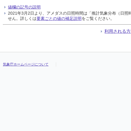
値欄の記号の説明
2021年3月2日より、アメダスの日照時間は「推計気象分布（日
せん。詳しくは
要素ごとの値の補足説明
をご覧ください。
利用される方
気象庁ホームページについて