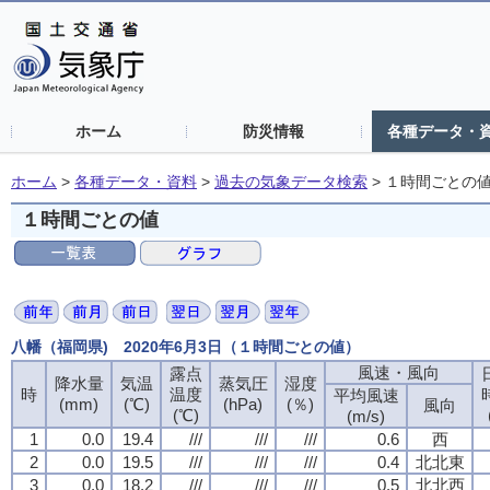
ホーム
防災情報
各種データ・
ホーム
>
各種データ・資料
>
過去の気象データ検索
>
１時間ごとの
１時間ごとの値
八幡（福岡県) 2020年6月3日（１時間ごとの値）
風速・風向
風速・風向
風速・風向
風速・風向
露点
露点
露点
露点
降水量
降水量
降水量
降水量
気温
気温
気温
気温
蒸気圧
蒸気圧
蒸気圧
蒸気圧
湿度
湿度
湿度
湿度
時
時
時
時
温度
温度
温度
温度
平均風速
平均風速
平均風速
平均風速
(mm)
(mm)
(mm)
(mm)
(℃)
(℃)
(℃)
(℃)
(hPa)
(hPa)
(hPa)
(hPa)
(％)
(％)
(％)
(％)
風向
風向
風向
風向
(℃)
(℃)
(℃)
(℃)
(m/s)
(m/s)
(m/s)
(m/s)
1
1
1
1
0.0
0.0
0.0
0.0
19.4
19.4
19.4
19.4
///
///
///
///
///
///
///
///
///
///
///
///
0.6
0.6
0.6
0.6
西
西
西
西
2
2
2
2
0.0
0.0
0.0
0.0
19.5
19.5
19.5
19.5
///
///
///
///
///
///
///
///
///
///
///
///
0.4
0.4
0.4
0.4
北北東
北北東
北北東
北北東
3
3
3
3
0.0
0.0
0.0
0.0
18.2
18.2
18.2
18.2
///
///
///
///
///
///
///
///
///
///
///
///
0.5
0.5
0.5
0.5
北北西
北北西
北北西
北北西